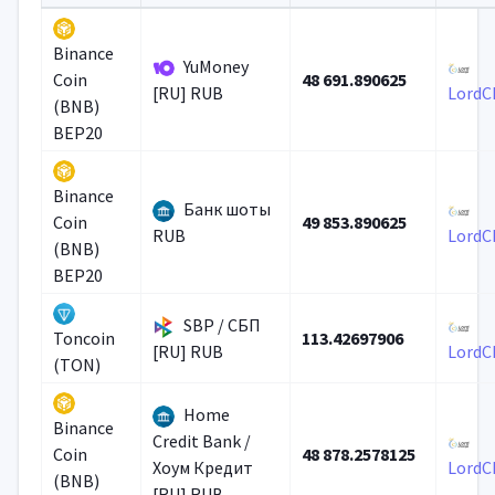
Binance
YuMoney
48 691.890625
Coin
[RU] RUB
LordC
(BNB)
BEP20
Binance
Банк шоты
49 853.890625
Coin
RUB
LordC
(BNB)
BEP20
SBP / СБП
113.42697906
Toncoin
[RU] RUB
LordC
(TON)
Home
Binance
Credit Bank /
48 878.2578125
Coin
Хоум Кредит
LordC
(BNB)
[RU] RUB