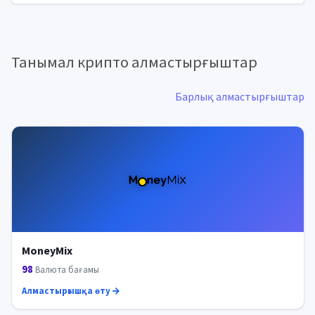
Танымал крипто алмастырғыштар
Барлық алмастырғыштар
MoneyMix
98
Валюта бағамы
Алмастырғышқа өту