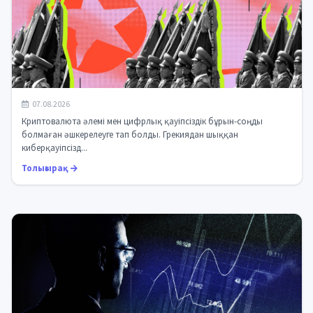
Киберқауіпсіздік сарапшысы КХДР хакерлерінің
07.08.2026
инфрақұрылымына еніп, 1640 құрба...
Криптовалюта әлемі мен цифрлық қауіпсіздік бұрын-соңды
болмаған әшкерелеуге тап болды. Грекиядан шыққан
киберқауіпсізд...
Толығырақ