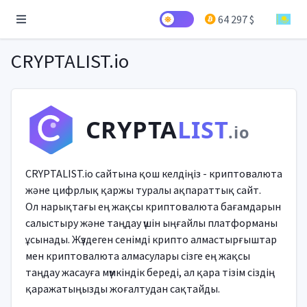
64 297 $
CRYPTALIST.io
CRYPTA
LIST
.io
CRYPTALIST.io сайтына қош келдіңіз - криптовалюта
және цифрлық қаржы туралы ақпараттық сайт.
Ол нарықтағы ең жақсы криптовалюта бағамдарын
салыстыру және таңдау үшін ыңғайлы платформаны
ұсынады. Жүздеген сенімді крипто алмастырғыштар
мен криптовалюта алмасулары сізге ең жақсы
таңдау жасауға мүмкіндік береді, ал қара тізім сіздің
қаражатыңызды жоғалтудан сақтайды.