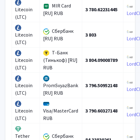
MIR Card
3 780.62231445
Litecoin
[RU] RUB
LordC
(LTC)
Сбербанк
3 803
Litecoin
[RU] RUB
LordC
(LTC)
Т-Банк
3 804.09008789
Litecoin
(Тинькоф) [RU]
LordC
(LTC)
RUB
3 796.50952148
Litecoin
PromSvyazBank
LordC
(LTC)
[RU] RUB
3 790.60327148
Litecoin
Visa/MasterCard
LordC
(LTC)
RUB
Сбербанк
Tether
84.33830261