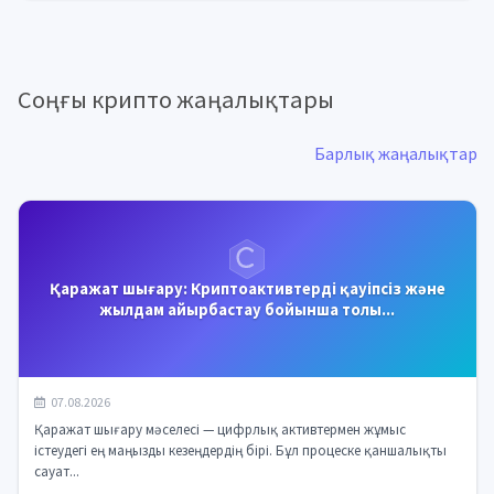
Соңғы крипто жаңалықтары
Барлық жаңалықтар
Қаражат шығару: Криптоактивтерді қауіпсіз және
жылдам айырбастау бойынша толы...
07.08.2026
Қаражат шығару мәселесі — цифрлық активтермен жұмыс
істеудегі ең маңызды кезеңдердің бірі. Бұл процеске қаншалықты
сауат...