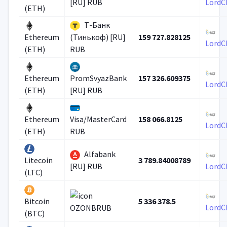
[RU] RUB
LordC
(ETH)
Т-Банк
159 727.828125
Ethereum
(Тинькоф) [RU]
LordC
(ETH)
RUB
157 326.609375
Ethereum
PromSvyazBank
LordC
(ETH)
[RU] RUB
158 066.8125
Ethereum
Visa/MasterCard
LordC
(ETH)
RUB
Alfabank
3 789.84008789
Litecoin
[RU] RUB
LordC
(LTC)
5 336 378.5
Bitcoin
LordC
OZONBRUB
(BTC)