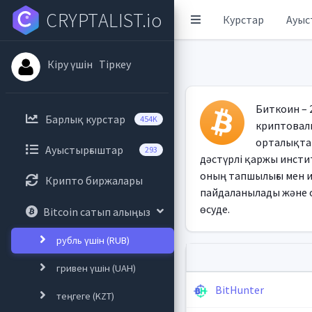
CRYPTALIST.io
Курстар
Ауыс
Кіру үшін
Тіркеу
Биткоин – 
Барлық курстар
454K
криптовалю
орталықтан
Ауыстырғыштар
293
дәстүрлі қаржы инстит
оның тапшылығы мен и
Крипто биржалары
пайдаланылады және о
өсуде.
Bitcoin сатып алыңыз
рубль үшін (RUB)
гривен үшін (UAH)
BitHunter
теңгеге (KZT)