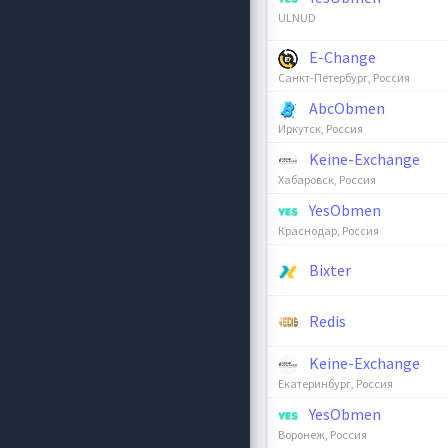
ULNUD
E-Change
Санкт-Петербург, Россия
AbcObmen
Иркутск, Россия
Keine-Exchange
Хабаровск, Россия
YesObmen
Краснодар, Россия
Bixter
Redis
Keine-Exchange
Екатеринбург, Россия
YesObmen
Воронеж, Россия