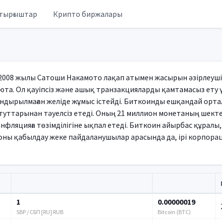
тырғыштар
Крипто биржалары
2008 жылы Сатоши Накамото лақап атымен жасырын әзірлеуші ​​
та. Ол қауіпсіз және ашық транзакцияларды қамтамасыз ету
дырылмаған желіде жұмыс істейді. Биткоинды ешқандай орта
уттарынан тәуелсіз етеді. Оның 21 миллион монетаның шектеул
нфляцияға төзімділігіне ықпал етеді. Биткоин айырбас құрал
ны қабылдау жеке пайдаланушылар арасында да, ірі корпора
1
0.00000019
SBP / СБП [RU] RUB
Bitcoin (BTC)