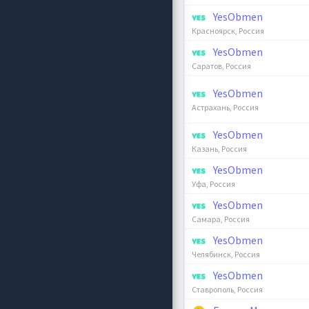
YesObmen
Красноярск, Россия
YesObmen
Саратов, Россия
YesObmen
Астрахань, Россия
YesObmen
Казань, Россия
YesObmen
Уфа, Россия
YesObmen
Самара, Россия
YesObmen
Челябинск, Россия
YesObmen
Ставрополь, Россия