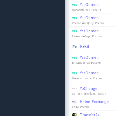
YesObmen
Новосибирск, Россия
YesObmen
Ростов-на-Дону, Россия
YesObmen
Екатеринбург, Россия
ExBit
YesObmen
Владивосток, Россия
YesObmen
Новороссийск, Россия
YoChange
Санкт-Петербург, Россия
Keine-Exchange
Сочи, Россия
Transfer24