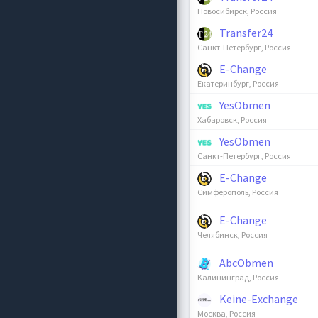
Новосибирск, Россия
Transfer24
Санкт-Петербург, Россия
E-Change
Екатеринбург, Россия
YesObmen
Хабаровск, Россия
YesObmen
Санкт-Петербург, Россия
E-Change
Симферополь, Россия
E-Change
Челябинск, Россия
AbcObmen
Калининград, Россия
Keine-Exchange
Москва, Россия