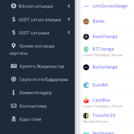
LetsGo.exchange
Bitcoin сатыңыз
USDT сатып алыңыз
Bardo
USDT сатыңыз
AvanChange
Қолма-қол ақша
BTChange
картасы
Санкт-Петербург, Россия
Крипто Жаңалықтар
Bullschange
Серіктестік бағдарлама
EuroBit
Көмектесіңдер
CashBox
Контактілер
Санкт-Петербург, Россия
Transfer24
Қара тізім
Москва, Россия
YesObmen