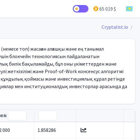
65 019 $
Cryptalist.io
(немесе топ) жасаған алғашқы және ең танымал
 үшін блокчейн технологиясын пайдаланатын
лық билік бақыламайды, бұл оны үкіметтерден және
і жеткізілімі және Proof-of-Work консенсус алгоритмі
ы, құндылық қоймасы және инвестициялық құрал ретінде
циялар мен институционалдық инвесторлар арасында да
MIN
2 000
1.858286