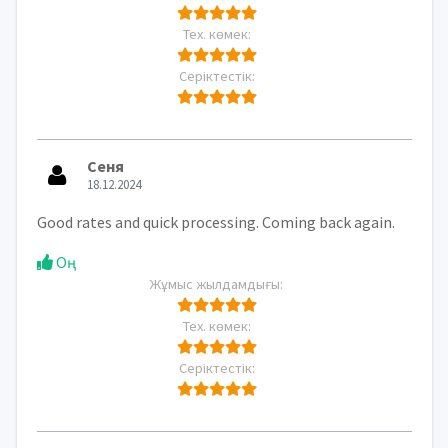
Тех. көмек:
Серіктестік:
Сеня
18.12.2024
Good rates and quick processing. Coming back again.
Оң
Жұмыс жылдамдығы:
Тех. көмек:
Серіктестік: