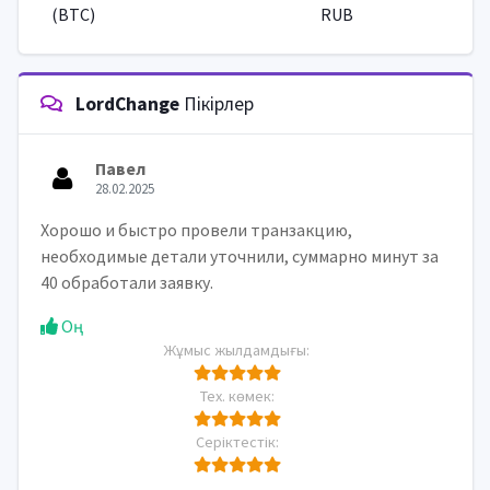
(BTC)
RUB
LordChange
Пікірлер
Павел
28.02.2025
Хорошо и быстро провели транзакцию,
необходимые детали уточнили, суммарно минут за
40 обработали заявку.
Оң
Жұмыс жылдамдығы:
Тех. көмек:
Серіктестік: