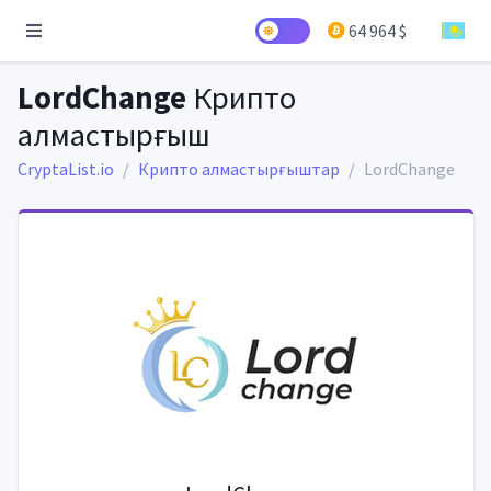
64 964 $
LordChange
Крипто
алмастырғыш
CryptaList.io
Крипто алмастырғыштар
LordChange