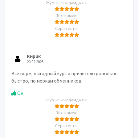
Жұмыс жылдамдығы:
Тех. көмек:
Серіктестік:
Кирик
20.02.2025
Все норм, выгодный курс и прилетело довольно
быстро, по меркам обменников.
Оң
Жұмыс жылдамдығы:
Тех. көмек:
Серіктестік: