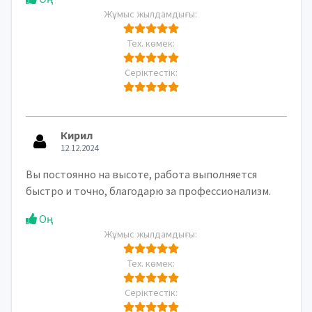
Жұмыс жылдамдығы:
Тех. көмек:
Серіктестік:
Кирил
12.12.2024
Вы постоянно на высоте, работа выполняется
быстро и точно, благодарю за профессионализм.
Оң
Жұмыс жылдамдығы:
Тех. көмек:
Серіктестік: