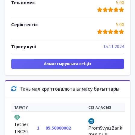
Тех. көмек
5.00
Серіктестік
5.00
Тіркеу күні
15.11.2024
Алмастырушыға өтіңіз
Танымал криптовалюта алмасу бағыттары
ТАРАТУ
СІЗ АЛАСЫЗ
Tether
1
85.50000002
PromSvyazBank
TRC20
[RU] RUB