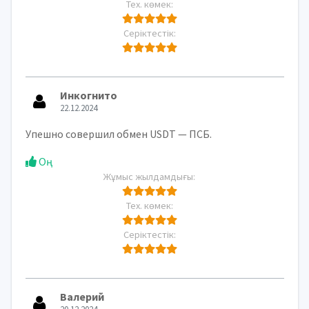
Тех. көмек:
Серіктестік:
Инкогнито
22.12.2024
Упешно совершил обмен USDT — ПСБ.
Оң
Жұмыс жылдамдығы:
Тех. көмек:
Серіктестік:
Валерий