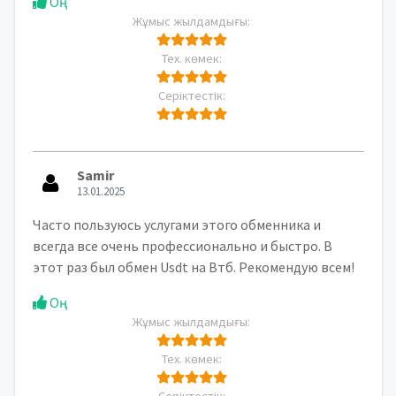
Оң
Жұмыс жылдамдығы:
Тех. көмек:
Серіктестік:
Samir
13.01.2025
Часто пользуюсь услугами этого обменника и
всегда все очень профессионально и быстро. В
этот раз был обмен Usdt на Втб. Рекомендую всем!
Оң
Жұмыс жылдамдығы:
Тех. көмек:
Серіктестік: