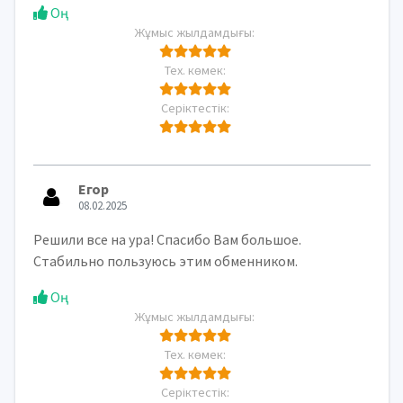
Оң
Жұмыс жылдамдығы:
Тех. көмек:
Серіктестік:
Егор
08.02.2025
Решили все на ура! Спасибо Вам большое.
Стабильно пользуюсь этим обменником.
Оң
Жұмыс жылдамдығы:
Тех. көмек:
Серіктестік: