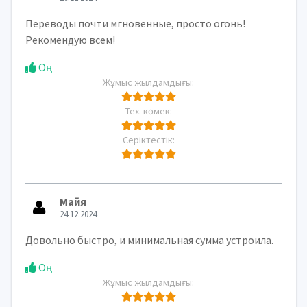
Переводы почти мгновенные, просто огонь!
Рекомендую всем!
Оң
Жұмыс жылдамдығы:
Тех. көмек:
Серіктестік:
Майя
24.12.2024
Довольно быстро, и минимальная сумма устроила.
Оң
Жұмыс жылдамдығы: