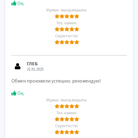
Оң
Жұмыс жылдамдығы:
Тех. көмек:
Серіктестік:
ГЛЕБ
21.01.2025
Обмен произвели успешно. рекомендую!
Оң
Жұмыс жылдамдығы:
Тех. көмек:
Серіктестік: