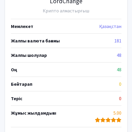
LordChange
Крипто алмастырғыш
Мемлекет
Қазақстан
Жалпы валюта бағамы
181
Жалпы шолулар
48
Оң
48
Бейтарап
0
Теріс
0
Жұмыс жылдамдығы
5.00