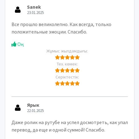
Sanek
23.01.2025
Все прошло великолепно. Как всегда, только
положительные эмоции. Спасибо.
Оң
Жұмыс жылдамдығы:
Тех. көмек:
Серіктестік:
Ярык
22.01.2025
Даже ролик на рутубе на успел досмотреть, как упал
перевод, да еще и одной суммой! Спасибо.