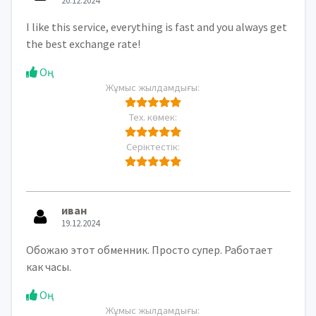
20.12.2024
I like this service, everything is fast and you always get
the best exchange rate!
Оң
Жұмыс жылдамдығы:
Тех. көмек:
Серіктестік:
иван
19.12.2024
Обожаю этот обменник. Просто супер. Работает
как часы.
Оң
Жұмыс жылдамдығы: