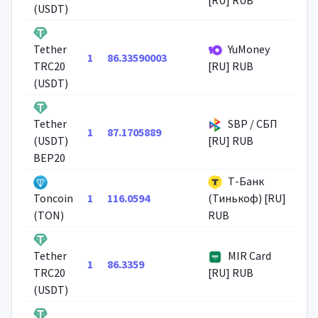
(USDT)
YuMoney
Tether
1
86.33590003
TRC20
[RU] RUB
(USDT)
SBP / СБП
Tether
1
87.1705889
(USDT)
[RU] RUB
BEP20
Т-Банк
1
116.0594
Toncoin
(Тинькоф) [RU]
(TON)
RUB
MIR Card
Tether
1
86.3359
TRC20
[RU] RUB
(USDT)