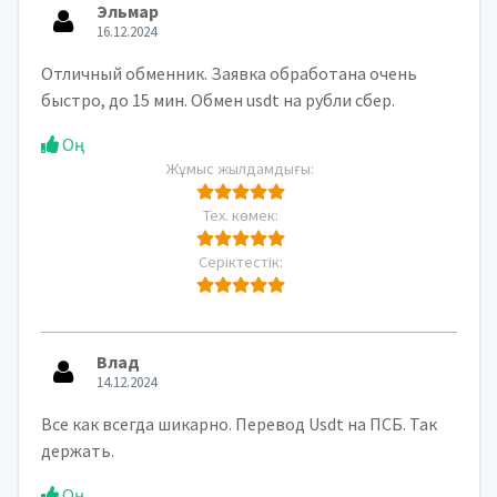
Эльмар
16.12.2024
Отличный обменник. Заявка обработана очень
быстро, до 15 мин. Обмен usdt на рубли сбер.
Оң
Жұмыс жылдамдығы:
Тех. көмек:
Серіктестік:
Влад
14.12.2024
Все как всегда шикарно. Перевод Usdt на ПСБ. Так
держать.
Оң