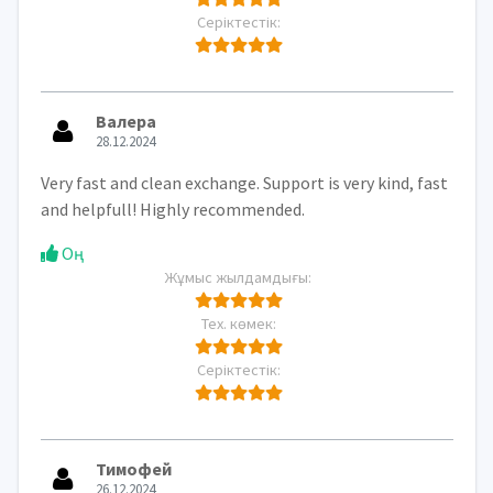
Серіктестік:
Валера
28.12.2024
Very fast and clean exchange. Support is very kind, fast
and helpfull! Highly recommended.
Оң
Жұмыс жылдамдығы:
Тех. көмек:
Серіктестік:
Тимофей
26.12.2024