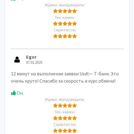
Жұмыс жылдамдығы:
Тех. көмек:
Серіктестік:
Egor
07.01.2025
12 минут на выполнение заявки Usdt— Т-банк. Это
очень круто! Спасибо за скорость и курс обмена!
Оң
Жұмыс жылдамдығы:
Тех. көмек:
Серіктестік: