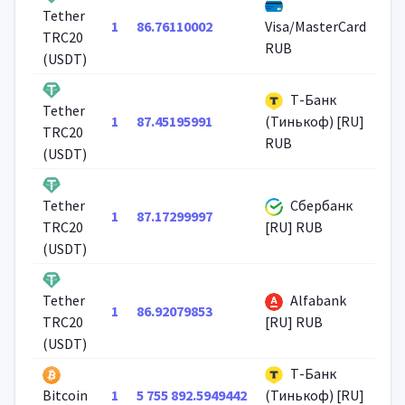
Tether
1
86.76110002
Visa/MasterCard
TRC20
RUB
(USDT)
Т-Банк
Tether
1
87.45195991
(Тинькоф) [RU]
TRC20
RUB
(USDT)
Сбербанк
Tether
1
87.17299997
TRC20
[RU] RUB
(USDT)
Alfabank
Tether
1
86.92079853
TRC20
[RU] RUB
(USDT)
Т-Банк
1
5 755 892.5949442
Bitcoin
(Тинькоф) [RU]