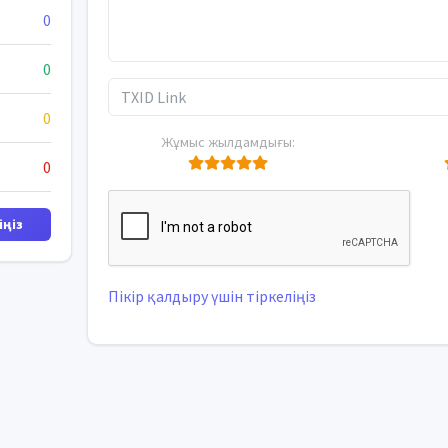
0
0
0
Жұмыс жылдамдығы:
0
ңіз
Пікір қалдыру үшін тіркеліңіз