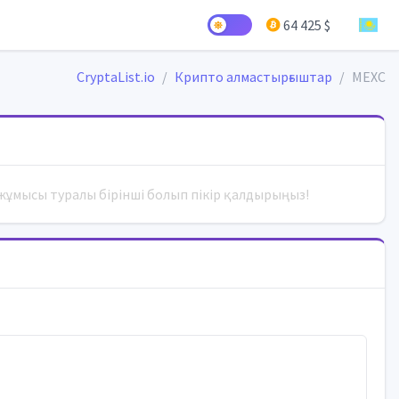
64 425 $
CryptaList.io
Крипто алмастырғыштар
MEXC
жұмысы туралы бірінші болып пікір қалдырыңыз!