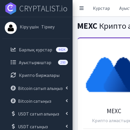
CRYPTALIST.io
Курстар
Ауыс
MEXC
Крипто 
Кіру үшін
Тіркеу
Барлық курстар
442K
Ауыстырғыштар
293
Крипто биржалары
Bitcoin сатып алыңыз
Bitcoin сатыңыз
MEXC
USDT сатып алыңыз
Крипто алмастыр
USDT сатыңыз