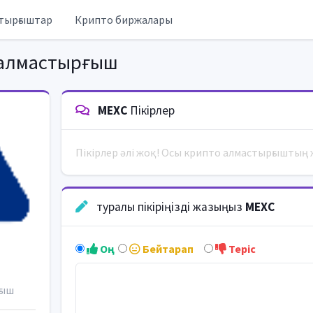
тырғыштар
Крипто биржалары
алмастырғыш
MEXC
Пікірлер
Пікірлер әлі жоқ! Осы крипто алмастырғыштың 
туралы пікіріңізді жазыңыз
MEXC
Оң
Бейтарап
Теріс
ғыш