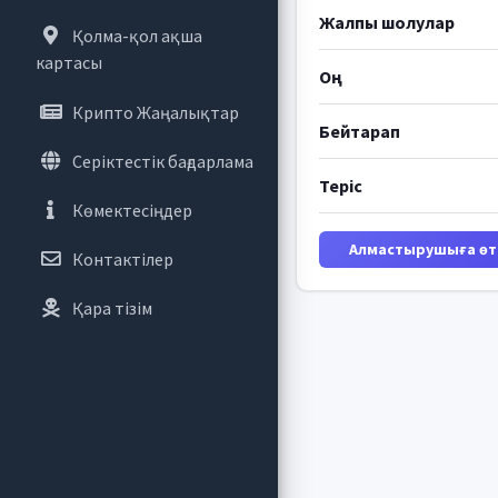
Жалпы шолулар
Қолма-қол ақша
картасы
Оң
Крипто Жаңалықтар
Бейтарап
Серіктестік бағдарлама
Теріс
Көмектесіңдер
Алмастырушыға өті
Контактілер
Қара тізім