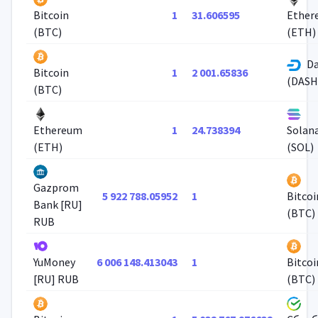
1
31.606595
Bitcoin
Ether
(BTC)
(ETH)
D
1
2 001.65836
Bitcoin
(DASH
(BTC)
1
24.738394
Ethereum
Solan
(ETH)
(SOL)
Gazprom
5 922 788.05952
1
Bitcoi
Bank [RU]
(BTC)
RUB
6 006 148.413043
1
YuMoney
Bitcoi
[RU] RUB
(BTC)