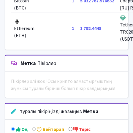
1
5 032 767.976632
Bitcoin
Сберб
(BTC)
[RU] 
Tethe
1
1 792.4448
Ethereum
TRC2
(ETH)
(USDT
Метка
Пікірлер
Пікірлер әлі жоқ! Осы крипто алмастырғыштың
жұмысы туралы бірінші болып пікір қалдырыңыз!
туралы пікіріңізді жазыңыз
Метка
Оң
Бейтарап
Теріс