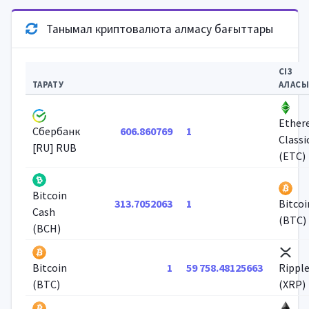
Танымал криптовалюта алмасу бағыттары
СІЗ
ТАРАТУ
АЛАСЫ
Ether
606.860769
1
Сбербанк
Classi
[RU] RUB
(ETC)
Bitcoin
313.7052063
1
Bitcoi
Cash
(BTC)
(BCH)
1
59 758.48125663
Bitcoin
Rippl
(BTC)
(XRP)