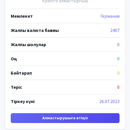
Крипто алмастырғыш
Мемлекет
Германия
Жалпы валюта бағамы
2407
Жалпы шолулар
0
Оң
0
Бейтарап
0
Теріс
0
Тіркеу күні
26.07.2023
Алмастырушыға өтіңіз