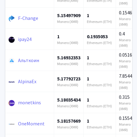
Monero (XMR)
Ethereum (ETH)
(XMR)
0.154649
5.15497909
1
F-Change
Monero
Monero (XMR)
Ethereum (ETH)
(XMR)
0.4
1
0.1935053
ipay24
Monero
Monero (XMR)
Ethereum (ETH)
(XMR)
0.051693
5.16932353
1
Альткоин
Monero
Monero (XMR)
Ethereum (ETH)
(XMR)
7.854431
5.17792723
1
AlpinaEx
Monero
Monero (XMR)
Ethereum (ETH)
(XMR)
0.315
5.18035434
1
monetkins
Monero
Monero (XMR)
Ethereum (ETH)
(XMR)
0.155447
5.18157669
1
OneMoment
Monero
Monero (XMR)
Ethereum (ETH)
(XMR)