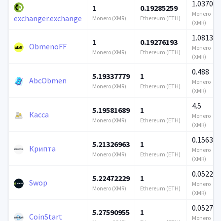
1.037062
1
0.19285259
Monero
exchanger.exchange
Monero (XMR)
Ethereum (ETH)
(XMR)
1.081394
1
0.19276193
ObmenoFF
Monero
Monero (XMR)
Ethereum (ETH)
(XMR)
0.488
5.19337779
1
AbcObmen
Monero
Monero (XMR)
Ethereum (ETH)
(XMR)
4.5
5.19581689
1
Касса
Monero
Monero (XMR)
Ethereum (ETH)
(XMR)
0.156398
5.21326963
1
Крипта
Monero
Monero (XMR)
Ethereum (ETH)
(XMR)
0.052247
5.22472229
1
Swop
Monero
Monero (XMR)
Ethereum (ETH)
(XMR)
0.052759
5.27590955
1
CoinStart
Monero