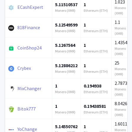
1.023
5.11510537
1
ECashExpert
Monero
Monero (XMR)
Ethereum (ETH)
(XMR)
1.1
5.12549599
1
818Finance
Monero
Monero (XMR)
Ethereum (ETH)
(XMR)
1.435452
5.1267564
1
CoinShop24
Monero
Monero (XMR)
Ethereum (ETH)
(XMR)
25
5.12886212
1
Crybex
Monero
Monero (XMR)
Ethereum (ETH)
(XMR)
2.78734
1
0.194938
MixChanger
Monero
Monero (XMR)
Ethereum (ETH)
(XMR)
8.04262
1
0.19438581
Bitok777
Monero
Monero (XMR)
Ethereum (ETH)
(XMR)
1.601127
5.14550762
1
YoChange
Monero