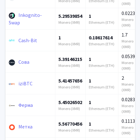
Monero (XMR)
Ethereum (ETH)
(XMR)
0.0223
Inkognito-
5.29539854
1
Monero
Swap
Monero (XMR)
Ethereum (ETH)
(XMR)
1.7
1
0.18617614
Cash-Bit
Monero
Monero (XMR)
Ethereum (ETH)
(XMR)
0.053915
5.39146215
1
Сова
Monero
Monero (XMR)
Ethereum (ETH)
(XMR)
2
5.41457656
1
iziBTC
Monero
Monero (XMR)
Ethereum (ETH)
(XMR)
0.028341
5.45026502
1
Ферма
Monero
Monero (XMR)
Ethereum (ETH)
(XMR)
0.111354
5.56770456
1
Метка
Monero
Monero (XMR)
Ethereum (ETH)
(XMR)