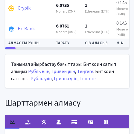
0.145
6.0735
1
Crypik
Monero
Monero (XMR)
Ethereum (ETH)
(XMR)
0.145
6.0761
1
Ex-Bank
Monero
Monero (XMR)
Ethereum (ETH)
(XMR)
АЛМАСТЫРУШЫ
ТАРАТУ
СІЗ АЛАСЫЗ
MIN
Автоматты жаңарту
Танымал айырбастау бағыттары: Биткоин сатып
алыңыз
Рубль үшін
,
Гривен үшін
,
Теңгеге
. Биткоин
сатыңыз
Рубль үшін
,
Гривна үшін
,
Теңгеге
Шарттармен алмасу