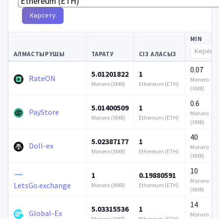
Көрсету
MIN
АЛМАСТЫРУШЫ
ТАРАТУ
СІЗ АЛАСЫЗ
0.07
5.01201822
1
RateON
Monero
Monero (XMR)
Ethereum (ETH)
(XMR)
0.6
5.01400509
1
PayStore
Monero
Monero (XMR)
Ethereum (ETH)
(XMR)
40
5.02387177
1
Doll-ex
Monero
Monero (XMR)
Ethereum (ETH)
(XMR)
10
1
0.19880591
Monero
LetsGo.exchange
Monero (XMR)
Ethereum (ETH)
(XMR)
14
5.03315536
1
Global-Ex
Monero
Monero (XMR)
Ethereum (ETH)