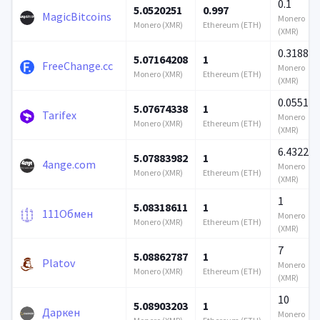
0.1
5.0520251
0.997
MagicBitcoins
Monero
Monero (XMR)
Ethereum (ETH)
(XMR)
0.318806
5.07164208
1
FreeChange.cc
Monero
Monero (XMR)
Ethereum (ETH)
(XMR)
0.055108
5.07674338
1
Tarifex
Monero
Monero (XMR)
Ethereum (ETH)
(XMR)
6.432284
5.07883982
1
4ange.com
Monero
Monero (XMR)
Ethereum (ETH)
(XMR)
1
5.08318611
1
111Обмен
Monero
Monero (XMR)
Ethereum (ETH)
(XMR)
7
5.08862787
1
Platov
Monero
Monero (XMR)
Ethereum (ETH)
(XMR)
10
5.08903203
1
Даркен
Monero