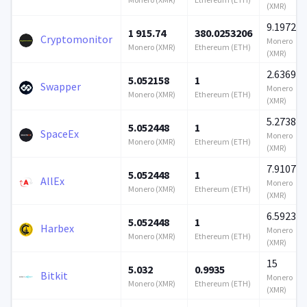
(XMR)
9.197215
1 915.74
380.0253206
Cryptomonitor
Monero
Monero (XMR)
Ethereum (ETH)
(XMR)
2.636922
5.052158
1
Swapper
Monero
Monero (XMR)
Ethereum (ETH)
(XMR)
5.273844
5.052448
1
SpaceEx
Monero
Monero (XMR)
Ethereum (ETH)
(XMR)
7.910767
5.052448
1
AllEx
Monero
Monero (XMR)
Ethereum (ETH)
(XMR)
6.592305
5.052448
1
Harbex
Monero
Monero (XMR)
Ethereum (ETH)
(XMR)
15
5.032
0.9935
Bitkit
Monero
Monero (XMR)
Ethereum (ETH)
(XMR)