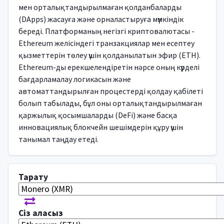
мен орталықтандырылмаған қолданбаларды
(DApps) жасауға және орналастыруға мүмкіндік
береді. Платформаның негізгі криптовалютасы -
Ethereum желісіндегі транзакциялар мен есептеу
қызметтерін төлеу үшін қолданылатын эфир (ETH).
Ethereum-ды ерекшелендіретін нәрсе оның күрделі
бағдарламалау логикасын және
автоматтандырылған процестерді қолдау қабілеті
болып табылады, бұл оны орталықтандырылмаған
қаржылық қосымшаларды (DeFi) және басқа
инновациялық блокчейн шешімдерін құру үшін
танымал таңдау етеді.
Тарату
Сіз аласыз