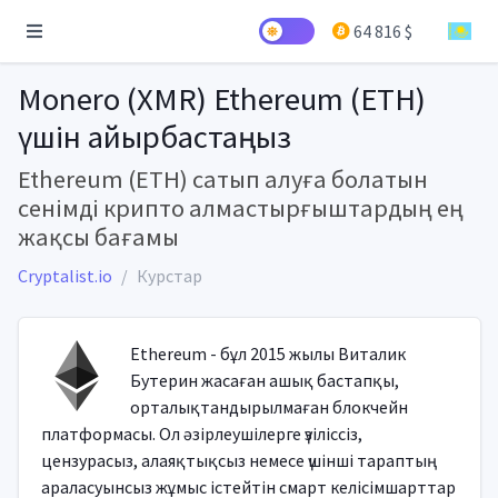
64 816 $
Monero (XMR) Ethereum (ETH)
үшін айырбастаңыз
Ethereum (ETH) сатып алуға болатын
сенімді крипто алмастырғыштардың ең
жақсы бағамы
Cryptalist.io
Курстар
Ethereum - бұл 2015 жылы Виталик
Бутерин жасаған ашық бастапқы,
орталықтандырылмаған блокчейн
платформасы. Ол әзірлеушілерге үзіліссіз,
цензурасыз, алаяқтықсыз немесе үшінші тараптың
араласуынсыз жұмыс істейтін смарт келісімшарттар