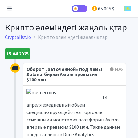
65 005 $
Крипто әлеміндегі жаңалықтар
Cryptalist.io
Крипто әлеміндегі жаңалықтар
15.04.2025
Оборот «заточенной» под мемы
14:05
Solana-биржи Axiom превысил
$100 млн
14
апреля ежедневный объем
специализирующейся на торговле
«смешными монетами» платформы Axiom
впервые превысил $100 млн. Такие данные
представлены в Dune Analytics.