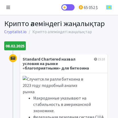
65 052 $
Крипто әлеміндегі жаңалықтар
Cryptalist.io
Крипто әлеміндегі жаңалықтар
08.02.2025
Standard Chartered назвал
15:10
условия на рынке
«благоприятными» для биткоина
Макроданные указывают на
стабильность в американской
экономике.
Федеральная резервная система США